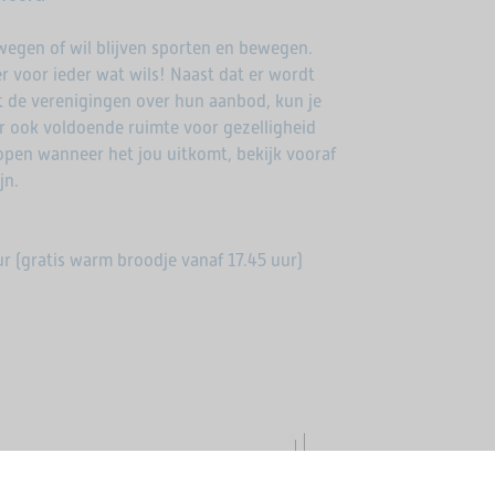
bewegen of wil blijven sporten en bewegen.
 voor ieder wat wils! Naast dat er wordt
t de verenigingen over hun aanbod, kun je
 er ook voldoende ruimte voor gezelligheid
open wanneer het jou uitkomt, bekijk vooraf
jn.
ur (gratis warm broodje vanaf 17.45 uur)