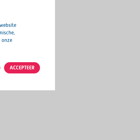
 website
nische,
n onze
ACCEPTEER