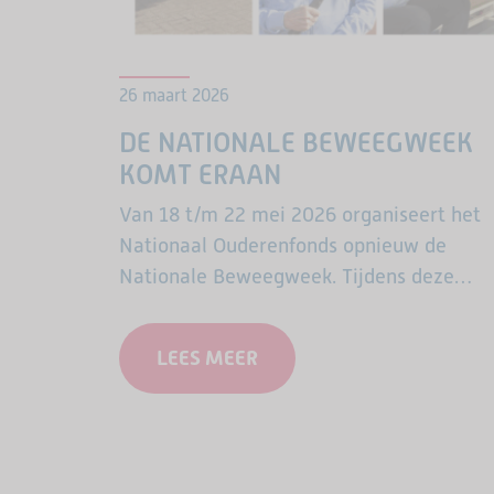
26 maart 2026
DE NATIONALE BEWEEGWEEK
KOMT ERAAN
Van 18 t/m 22 mei 2026 organiseert het
Nationaal Ouderenfonds opnieuw de
Nationale Beweegweek. Tijdens deze
landelijke week openen sportclubs,
buurthuizen, welzijnsorganisaties en
LEES MEER
andere lokale partijen hun deuren voor
ouderen. Overal in…