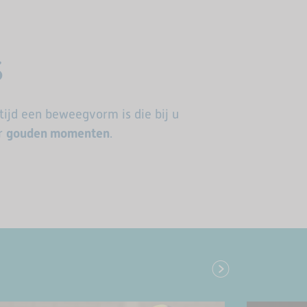
s
ltijd een beweegvorm is die bij u
r
gouden momenten
.