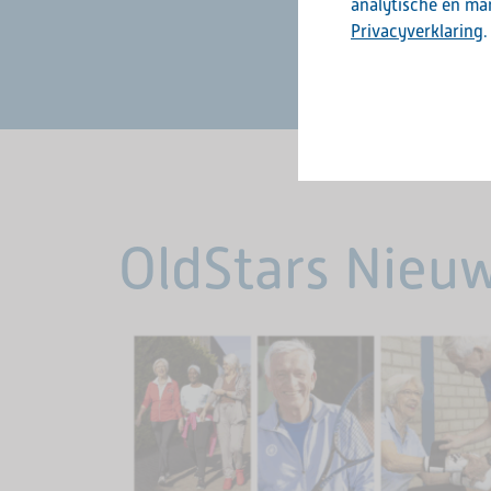
analytische en mar
Privacyverklaring
.
OldStars Nieu