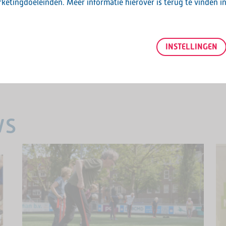
ketingdoeleinden. Meer informatie hierover is terug te vinden i
INSTELLINGEN
ws