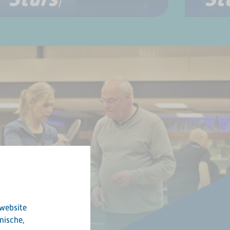
 website
nische,