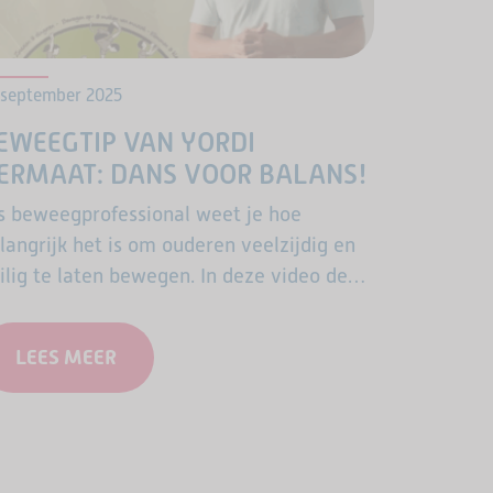
 september 2025
EWEEGTIP VAN YORDI
ERMAAT: DANS VOOR BALANS!
s beweegprofessional weet je hoe
langrijk het is om ouderen veelzijdig en
ilig te laten bewegen. In deze video deelt
rdi Vermaat – bekend van de ASM-
dStars cursussen en praktijkvideo’s –
LEES MEER
en…