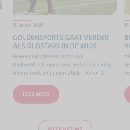
30 januari 2026
16
GOLDENSPORTS GAAT VERDER
B
ALS OLDSTARS IN DE WIJK
V
Beweeginitiatieven Nationaal
Al
Ouderenfonds onder één herkenbare vlag.
be
Amersfoort, 26 januari 2026 – Vanaf 1
ve
februari 2026 gaat GoldenSports, het
Yo
beweegprogramma voor 65-plussers,
Ol
LEES MEER
verder onder de naam OldStars in de wijk.
e
De trainingen blijven…
MEER NIEUWS