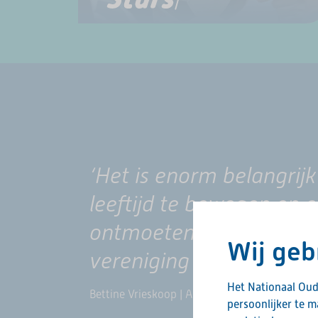
‘Het is enorm belangrij
leeftijd te bewegen en e
ontmoeten. Leuk als dat
Wij geb
vereniging om de hoek.’
Het Nationaal Oud
Bettine Vrieskoop | Ambassadeur OldStars tafe
persoonlijker te 