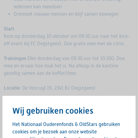
iedereen kan meedoen
Ontmoet nieuwe mensen en blijf samen bewegen
Start
Kom op donderdag 10 oktober om 09:30 uur naar het kick-
off event bij FC Oegstgeest. Doe gratis mee met de clinic.
Trainingen
Elke donderdag van 09:30 uur tot 10:300. Doe
mee en ervaar hoe leuk het is. Na aﬂoop in de kantine
gezellig samen aan de koffie/thee.
Locatie
: De Voscuyl 19, 2341 BJ Oegstgeest
Aanmelden
: Bram Veldman 06-28770686/ Robert Guis 06-
Wij gebruiken cookies
10096447
Het Nationaal Ouderenfonds & OldStars gebruiken
Hopelijk tot dan!
cookies om je bezoek aan onze website