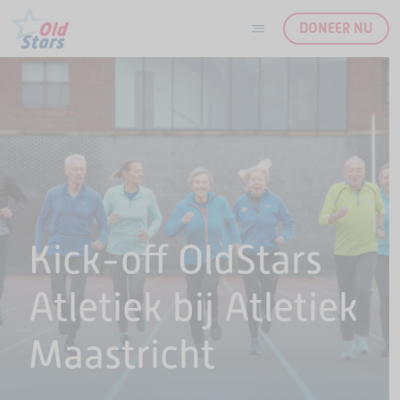
DONEER NU
Ga naar de inhoud
Kick-off OldStars
Atletiek bij Atletiek
Maastricht