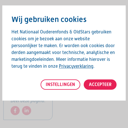
Deelname is kosteloos, sportoutfit en (zaal)schoeisel
meenemen.
Wij gebruiken cookies
Aanmelden & info
Het Nationaal Ouderenfonds & OldStars gebruiken
cookies om je bezoek aan onze website
Graag horen we of je aanwezig bent op deze dag.
persoonlijker te maken. Er worden ook cookies door
Voor
aanmeldingen of vragen
kan je bellen naar Iris Kaiser
derden aangemaakt voor technische, analytische en
06-40 86 42 89 of stuur een mail
marketingdoeleinden. Meer informatie hierover is
iriskaiserokkes@hotmail.com
.
terug te vinden in onze
Privacyverklaring
.
Hopelijk tot dan!
INSTELLINGEN
ACCEPTEER
Deel deze pagina: