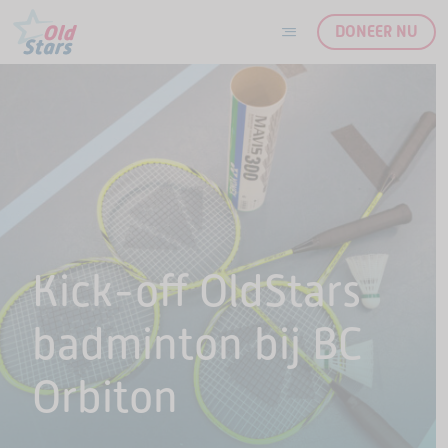
DONEER NU
Ga naar de inhoud
Kick-off OldStars
badminton bij BC
Orbiton