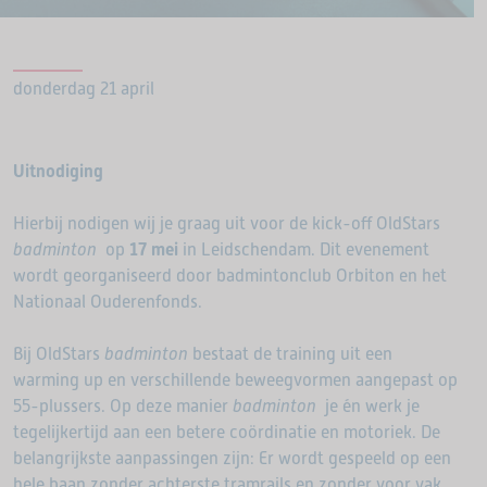
donderdag 21 april
Uitnodiging
Hierbij nodigen wij je graag uit voor de kick-off OldStars
badminton
op
17 mei
in Leidschendam. Dit evenement
wordt georganiseerd door badmintonclub Orbiton en het
Nationaal Ouderenfonds.
Bij OldStars
badminton
bestaat de training uit een
warming up en verschillende beweegvormen aangepast op
55-plussers. Op deze manier
badminton
je én werk je
tegelijkertijd aan een betere coördinatie en motoriek. De
belangrijkste aanpassingen zijn: Er wordt gespeeld op een
hele baan zonder achterste tramrails en zonder voor vak,