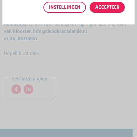
Locatie:
Nijverheidsweg Noord 94b (ingang achterzijde),
INSTELLINGEN
ACCEPTEER
Amersfoort
Aanmelden & info
voor de kick-off op 7 juni kan via: Alex
van Klooster, info@deboksacademie.nl
of
06-83715957
Hopelijk tot dan!
Deel deze pagina: