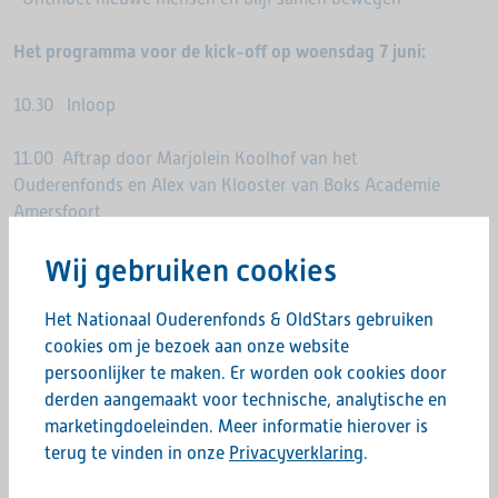
Het programma voor de kick-off op woensdag 7 juni:
10.30 Inloop
11.00 Aftrap door Marjolein Koolhof van het
Ouderenfonds en Alex van Klooster van Boks Academie
Amersfoort
Wij gebruiken cookies
11:15 Start clinic OldStars boksen
12:15 Napraten met een gezonde snack en een lekker
Het Nationaal Ouderenfonds & OldStars gebruiken
bakkie
cookies om je bezoek aan onze website
persoonlijker te maken. Er worden ook cookies door
Deelname aan de kick-off is gratis, de Boks Academie zorgt
derden aangemaakt voor technische, analytische en
voor benodigde materialen voor deze kick-off. Makkelijk
marketingdoeleinden. Meer informatie hierover is
zittende sportkleding en schone sportschoenen voldoen.
terug te vinden in onze
Privacyverklaring
.