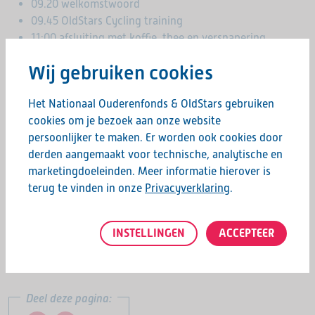
09.20 welkomstwoord
09.45 OldStars Cycling training
11:00 afsluiting met koffie, thee en versnapering.
Wij gebruiken cookies
Deelname is kosteloos, sportoutfit en schoeisel meenemen.
Het Nationaal Ouderenfonds & OldStars gebruiken
Locatie:
Randhoornweg 90.
cookies om je bezoek aan onze website
persoonlijker te maken. Er worden ook cookies door
Aanmelden & info
derden aangemaakt voor technische, analytische en
marketingdoeleinden. Meer informatie hierover is
Graag horen we of je aanwezig bent op deze dag.
terug te vinden in onze
Privacyverklaring
.
Voor
aanmeldingen of vragen
neem contact op met Anton
Bouter via
bouteranton@gmail.com
of 06 – 54 33 39 29.
INSTELLINGEN
ACCEPTEER
Hopelijk tot dan!
Deel deze pagina: