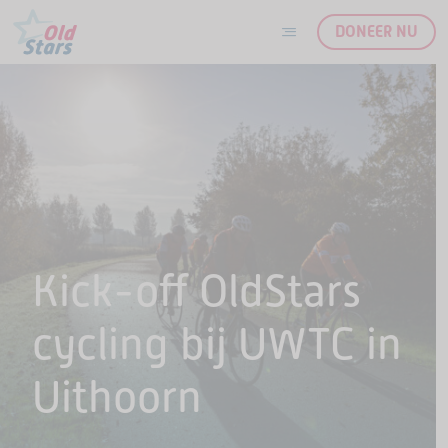
DONEER NU
Ga naar de inhoud
Kick-off OldStars
cycling bij UWTC in
Uithoorn