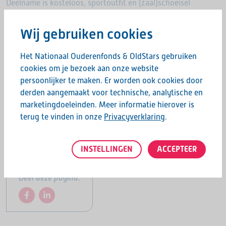
Deelname is kosteloos, sportoutfit en (zaal)schoeisel
meenemen.
Wij gebruiken cookies
Aanmelden & info
Het Nationaal Ouderenfonds & OldStars gebruiken
Graag horen we of je aanwezig bent op deze dag.
cookies om je bezoek aan onze website
Voor
aanmeldingen of vragen
kan je contact opnemen met
persoonlijker te maken. Er worden ook cookies door
Saskia van Groen en Marjorie Veneman en stuur een mail
derden aangemaakt voor technische, analytische en
naar oldstars@ahvachilles.nl
marketingdoeleinden. Meer informatie hierover is
terug te vinden in onze
Privacyverklaring
.
Hopelijk tot dan!
INSTELLINGEN
ACCEPTEER
Deel deze pagina: