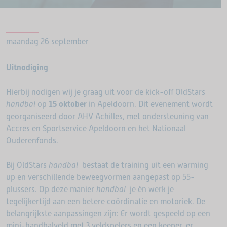
maandag 26 september
Uitnodiging
Hierbij nodigen wij je graag uit voor de kick-off OldStars
handbal
op
15 oktober
in Apeldoorn. Dit evenement wordt
georganiseerd door AHV Achilles, met ondersteuning van
Accres en Sportservice Apeldoorn en het Nationaal
Ouderenfonds.
Bij OldStars
handbal
bestaat de training uit een warming
up en verschillende beweegvormen aangepast op 55-
plussers. Op deze manier
handbal
je én werk je
tegelijkertijd aan een betere coördinatie en motoriek. De
belangrijkste aanpassingen zijn: Er wordt gespeeld op een
mini-handbalveld met 3 veldspelers en een keeper, er