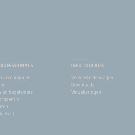
PROFESSIONALS
INFO TOOLBOX
n verenigingen
Veelgestelde vragen
sen
Downloads
s en begeleiders
Verzekeringen
rgcentra
nten
e Helft