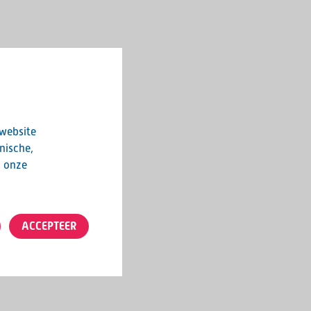
 website
nische,
n onze
ACCEPTEER