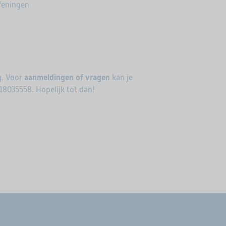
feningen
g. Voor
aanmeldingen of vragen
kan je
8035558. Hopelijk tot dan!