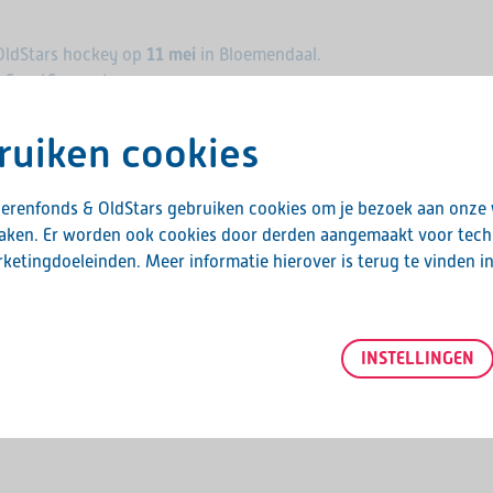
f OldStars hockey op
11 mei
in Bloemendaal.
 SportSupport.
 warming up en verschillende beweegvormen
ruiken cookies
e én werk je tegelijkertijd aan een betere
ingen zijn: er wordt niet gerend, het veld is
erenfonds & OldStars gebruiken cookies om je bezoek aan onze
shen.
maken. Er worden ook cookies door derden aangemaakt voor tech
ketingdoeleinden. Meer informatie hierover is terug te vinden i
rvaren wat OldStars
hockey
inhoudt. Er is een
e, waaraan je kan deelnemen. De trainingen
INSTELLINGEN
lls Model (ASM). Na afloop van de eerste
iting. Hieronder het programma en de