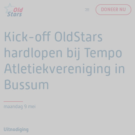
DONEER NU
Ga naar de inhoud
Kick-off OldStars
hardlopen bij Tempo
Atletiekvereniging in
Bussum
maandag 9 mei
Uitnodiging