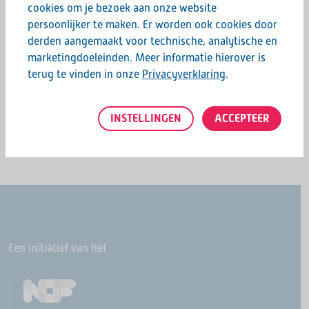
cookies om je bezoek aan onze website
Hopelijk tot dan!
persoonlijker te maken. Er worden ook cookies door
derden aangemaakt voor technische, analytische en
marketingdoeleinden. Meer informatie hierover is
Deel deze pagina:
terug te vinden in onze
Privacyverklaring
.
INSTELLINGEN
ACCEPTEER
Een initiatief van het