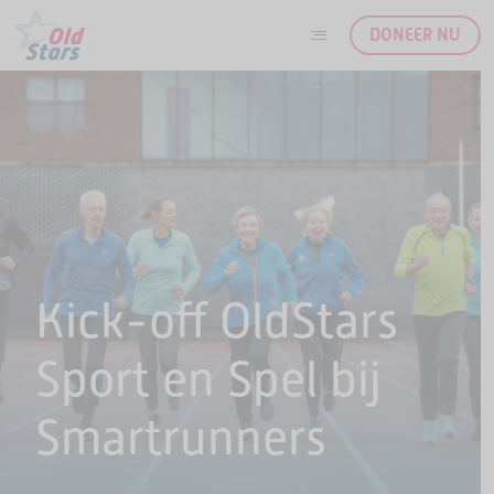
DONEER NU
Ga naar de inhoud
Kick-off OldStars
Sport en Spel bij
Smartrunners