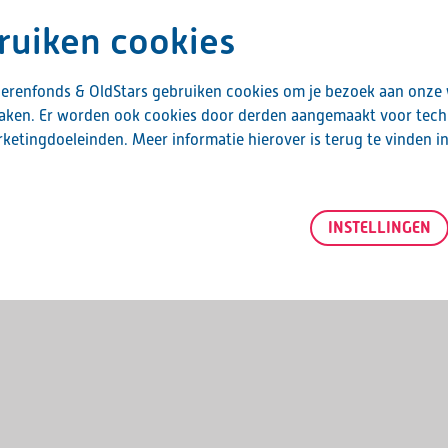
oen
ruiken cookies
wegen
erenfonds & OldStars gebruiken cookies om je bezoek aan onze
maken. Er worden ook cookies door derden aangemaakt voor tech
 van 14:00 tot 15:30. De kick-off staat
ketingdoeleinden. Meer informatie hierover is terug te vinden i
 Vriesekoop. Na de training is er
e nuttigen en na te praten.
14:00 tot 15:30. Doe mee en ervaar hoe leuk
INSTELLINGEN
 de koffie.