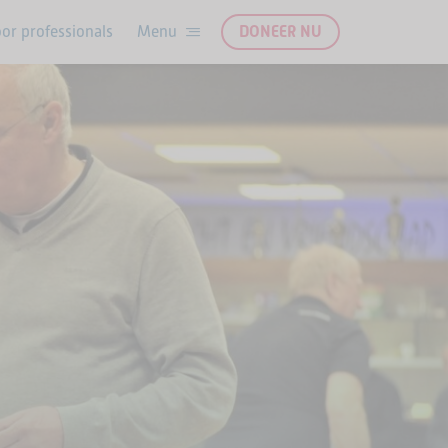
or professionals
DONEER NU