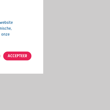
 website
nische,
n onze
ACCEPTEER