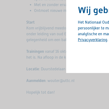
Met en zonder ervaring, iedereen kan meed
Wij geb
Ontmoet nieuwe mensen en blijf samen be
Het Nationaal Oud
Start
persoonlijker te 
Kom vrijblijvend meedoen op woensdag 16 oktober
analytische en mar
onder leiding van oud Europees kampioen Bettine
Privacyverklaring
.
gelegenheid om een bakje koffie en wat lekkers t
Trainingen
vanaf 16 oktober elke woensdag, van 
het is. Na aﬂoop in de kantine gezellig samen aan
Locatie
: Duurstedelaan 14a
Aanmelden
: wouter@uttc.nl
Hopelijk tot dan!