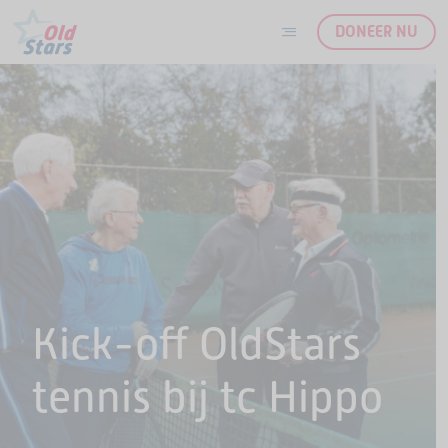
DONEER NU
Ga naar de inhoud
Kick-off OldStars
tennis bij tc Hippo