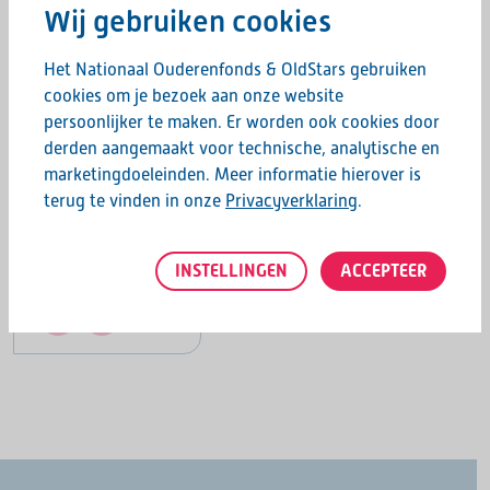
meenemen.
Wij gebruiken cookies
Aanmelden & info
Het Nationaal Ouderenfonds & OldStars gebruiken
cookies om je bezoek aan onze website
Graag horen we of je aanwezig bent op deze dag.
persoonlijker te maken. Er worden ook cookies door
Voor
aanmeldingen of vragen
kan je contact opnemen met
derden aangemaakt voor technische, analytische en
Hans Kurver 06 – 21 40 08 88 of stuur een mail naar
marketingdoeleinden. Meer informatie hierover is
leden.tchippo@gmail.com
. Hopelijk tot dan!
terug te vinden in onze
Privacyverklaring
.
INSTELLINGEN
ACCEPTEER
Deel deze pagina: