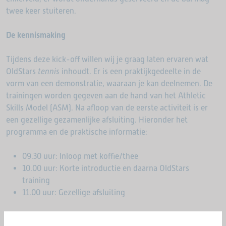
twee keer stuiteren.
De kennismaking
Tijdens deze kick-off willen wij je graag laten ervaren wat
OldStars
tennis
inhoudt. Er is een praktijkgedeelte in de
vorm van een demonstratie, waaraan je kan deelnemen. De
trainingen worden gegeven aan de hand van het Athletic
Skills Model (ASM). Na afloop van de eerste activiteit is er
een gezellige gezamenlijke afsluiting. Hieronder het
programma en de praktische informatie:
09.30 uur: Inloop met koffie/thee
10.00 uur: Korte introductie en daarna OldStars
training
11.00 uur: Gezellige afsluiting
Deelname is kosteloos, sportoutfit en (zaal)schoeisel