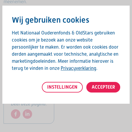
meenemen.
Locatie:
Tennispark NOMI, Pim Mulierstraat 3 Sneek
Wij gebruiken cookies
Aanmelden & info
Het Nationaal Ouderenfonds & OldStars gebruiken
cookies om je bezoek aan onze website
Graag horen we of je aanwezig bent op deze dag.
persoonlijker te maken. Er worden ook cookies door
Voor
aanmeldingen of vragen
kan je contact opnemen
derden aangemaakt voor technische, analytische en
oldstars@nomi-sneek.nl
marketingdoeleinden. Meer informatie hierover is
terug te vinden in onze
Privacyverklaring
.
Hopelijk tot dan!
INSTELLINGEN
ACCEPTEER
Deel deze pagina: