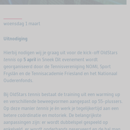
woensdag 1 maart
Uitnodiging
Hierbij nodigen wij je graag uit voor de kick-off OldStars
tennis
op
5 april
in Sneek Dit evenement wordt
georganiseerd door de Tennisvereniging NOMI, Sport
Fryslân en de Tennisacademie Friesland en het Nationaal
Ouderenfonds.
Bij OldStars
tennis
bestaat de training uit een warming up
en verschillende beweegvormen aangepast op 55-plussers.
Op deze manier
tennis
je én werk je tegelijkertijd aan een
betere coördinatie en motoriek. De belangrijkste
aanpassingen zijn: er wordt dubbelspel gespeeld op
enkelveld, er wordt onderhands geserveerd en de bal mag