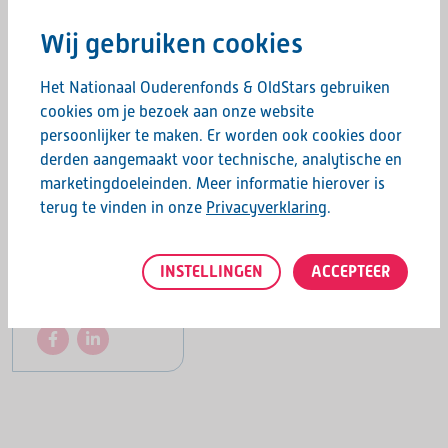
Meerssen.
Wij gebruiken cookies
Aanmelden & info
Het Nationaal Ouderenfonds & OldStars gebruiken
Graag horen we of je aanwezig bent op deze dag.
cookies om je bezoek aan onze website
Voor
aanmeldingen of vragen
kan je contact opnemen met
persoonlijker te maken. Er worden ook cookies door
Claudia Gulikers via mail naar activiteiten@tcvolharding.nl
derden aangemaakt voor technische, analytische en
marketingdoeleinden. Meer informatie hierover is
Hopelijk tot dan!
terug te vinden in onze
Privacyverklaring
.
INSTELLINGEN
ACCEPTEER
Deel deze pagina: