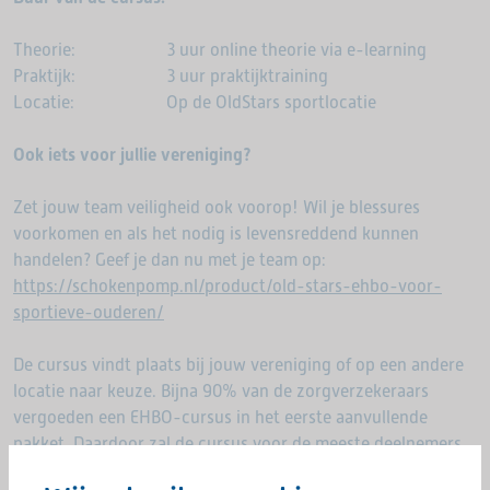
Theorie: 3 uur online theorie via e-learning
Praktijk: 3 uur praktijktraining
Locatie: Op de OldStars sportlocatie
Ook iets voor jullie vereniging?
Zet jouw team veiligheid ook voorop! Wil je blessures
voorkomen en als het nodig is levensreddend kunnen
handelen? Geef je dan nu met je team op:
https://schokenpomp.nl/product/old-stars-ehbo-voor-
sportieve-ouderen/
De cursus vindt plaats bij jouw vereniging of op een andere
locatie naar keuze. Bijna 90% van de zorgverzekeraars
vergoeden een EHBO-cursus in het eerste aanvullende
pakket. Daardoor zal de cursus voor de meeste deelnemers
gratis zijn. En na deelname is het hele team EHBO