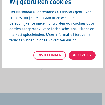
Wij gebruiken cookies
gecertificeerd. Check hier of je deelname gratis
is:
https://schokenpomp.nl/wp-
Het Nationaal Ouderenfonds & OldStars gebruiken
content/uploads/2022/12/vergoedingen-ehbo-2023.pdf
cookies om je bezoek aan onze website
persoonlijker te maken. Er worden ook cookies door
Zijn er nog vragen na het lezen van de informatie op de
derden aangemaakt voor technische, analytische en
website van Schok & Pomp mail dan naar info@oldstars.nl
marketingdoeleinden. Meer informatie hierover is
of bel met 088 – 344 2000
terug te vinden in onze
Privacyverklaring
.
Deel deze pagina:
INSTELLINGEN
ACCEPTEER