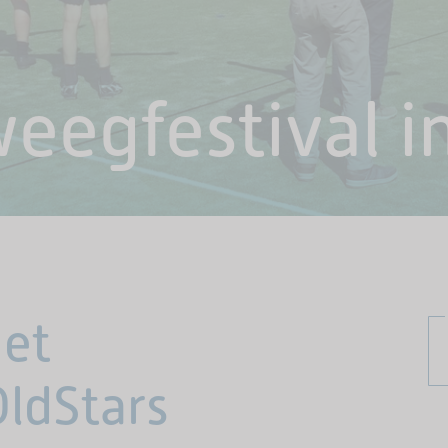
eegfestival i
et
OldStars