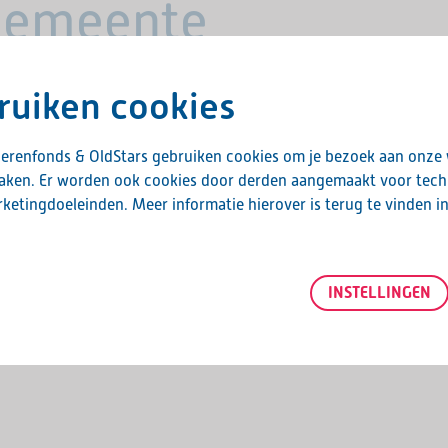
 gemeente
ruiken cookies
enveld het OldStars beweegfestival
erenfonds & OldStars gebruiken cookies om je bezoek aan onze
maken. Er worden ook cookies door derden aangemaakt voor tech
ketingdoeleinden. Meer informatie hierover is terug te vinden i
a Commandeur, OldStars boksen, OldStars
moetingsplein en gastsprekers Foppe de Haan
INSTELLINGEN
pen.
, 9301 ZE in Roden