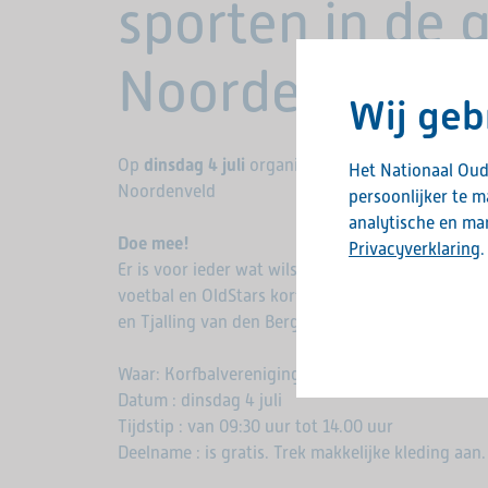
sporten in de
Noordenveld.
Wij geb
Op
dinsdag 4 juli
organiseert de gemeente Noord
Het Nationaal Oud
Noordenveld
persoonlijker te 
analytische en mar
Doe mee!
Privacyverklaring
.
Er is voor ieder wat wils; warming-up door Olg
voetbal en OldStars korfbal. Een lunch, een ont
en Tjalling van den Berg. U kunt de hele dag inlo
Waar: Korfbalvereniging Noordenveld, Borglaan 7
Datum : dinsdag 4 juli
Tijdstip : van 09:30 uur tot 14.00 uur
Deelname : is gratis. Trek makkelijke kleding aan.