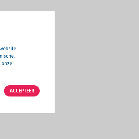
 website
nische,
n onze
ACCEPTEER