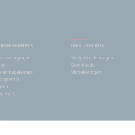
PROFESSIONALS
INFO TOOLBOX
n verenigingen
Veelgestelde vragen
sen
Downloads
s en begeleiders
Verzekeringen
rgcentra
nten
e Helft
y