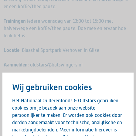
er een koffie/thee pauze.
Trainingen
iedere woensdag van 13:00 tot 15:00 met
halverwege een koffie/thee pauze. Doe mee en ervaar hoe
leuk het is.
Locatie
: Blaashal Sportpark Verhoven in Gilze
Aanmelden
: oldstars@batswingers.nl
Hopelijk tot dan!
Wij gebruiken cookies
Het Nationaal Ouderenfonds & OldStars gebruiken
Deel deze pagina:
cookies om je bezoek aan onze website
persoonlijker te maken. Er worden ook cookies door
derden aangemaakt voor technische, analytische en
marketingdoeleinden. Meer informatie hierover is