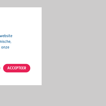
 website
nische,
n onze
ACCEPTEER