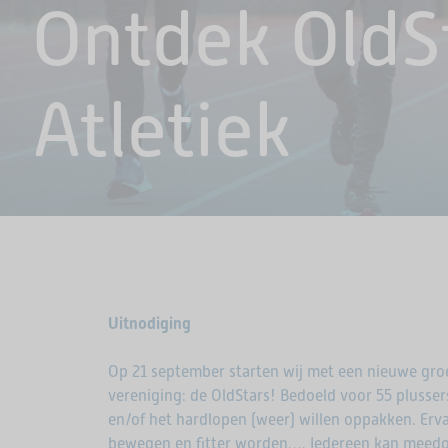
Ontdek OldSt
Atletiek
Uitnodiging
Op 21 september starten wij met een nieuwe gro
vereniging: de OldStars! Bedoeld voor 55 plusse
en/of het hardlopen (weer) willen oppakken. Erva
bewegen en ﬁtter worden…. Iedereen kan meed