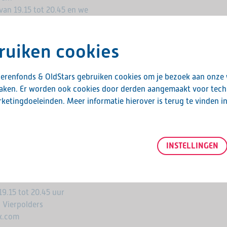
van 19.15 tot 20.45 en we
llige clubhuis op de atletiekbaan.
ruiken cookies
ier? Dat kan met OldStars hardlopen!
erenfonds & OldStars gebruiken cookies om je bezoek aan onze
maken. Er worden ook cookies door derden aangemaakt voor tech
ardloopdoelen.
ketingdoeleinden. Meer informatie hierover is terug te vinden i
oen.
egen.
emaakt door: Voorne Atletiek;
INSTELLINGEN
9.15 tot 20.45 uur
N Vierpolders
ek.com