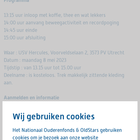
Programma
13:15 uur inloop met koffie, thee en wat lekkers
14:00 uur aanvang beweegactiviteit en recordpoging
14:45 uur einde
15:00 uur afsluiting
Waar : USV Hercules, Voorveldselaan 2, 3573 PV Utrecht
Datum : maandag 8 mei 2023
Tijdstip : van 13.15 uur tot 15.00 uur
Deelname : is kosteloos. Trek makkelijk zittende kleding
aan.
Aanmelden en informatie
Voor meer informatie of voor aanmelden mail naar
Wij gebruiken cookies
evenementen@ouderenfonds.nl of bel 088 344 2000
Het Nationaal Ouderenfonds & OldStars gebruiken
Tot dan!
cookies om je bezoek aan onze website