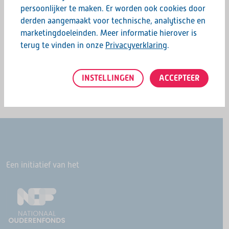
persoonlijker te maken. Er worden ook cookies door
derden aangemaakt voor technische, analytische en
marketingdoeleinden. Meer informatie hierover is
Deel deze pagina:
terug te vinden in onze
Privacyverklaring
.
INSTELLINGEN
ACCEPTEER
Een initiatief van het