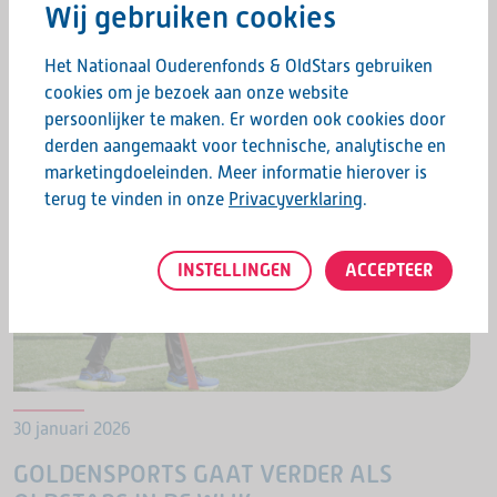
Wij gebruiken cookies
welzijnsorganisaties en andere lokale partijen hun
LEES MEER
deuren voor ouderen. Overal in…
Het Nationaal Ouderenfonds & OldStars gebruiken
cookies om je bezoek aan onze website
persoonlijker te maken. Er worden ook cookies door
derden aangemaakt voor technische, analytische en
marketingdoeleinden. Meer informatie hierover is
terug te vinden in onze
Privacyverklaring
.
INSTELLINGEN
ACCEPTEER
30 januari 2026
GOLDENSPORTS GAAT VERDER ALS