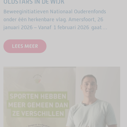
OLDSTARS IN DE WIJK
Beweeginitiatieven Nationaal Ouderenfonds
onder één herkenbare vlag. Amersfoort, 26
januari 2026 – Vanaf 1 februari 2026 gaat
GoldenSports, het beweegprogramma voor 65-
plussers, verder onder de naam OldStars in de
LEES MEER
wijk. De trainingen blijven…