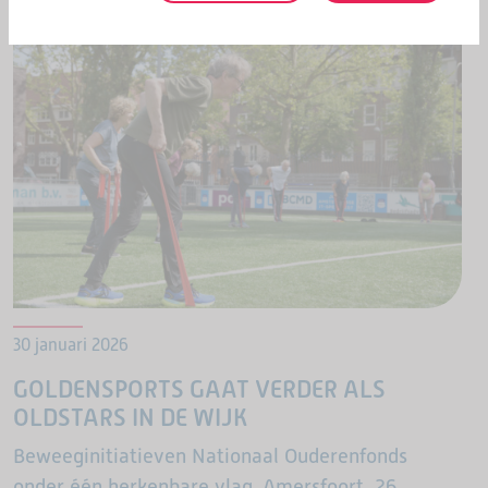
30 januari 2026
GOLDENSPORTS GAAT VERDER ALS
OLDSTARS IN DE WIJK
Beweeginitiatieven Nationaal Ouderenfonds
onder één herkenbare vlag. Amersfoort, 26