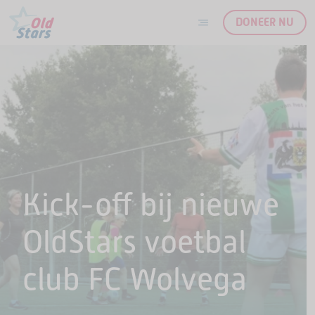
DONEER NU
Ga naar de inhoud
Kick-off bij nieuwe
OldStars voetbal
club FC Wolvega