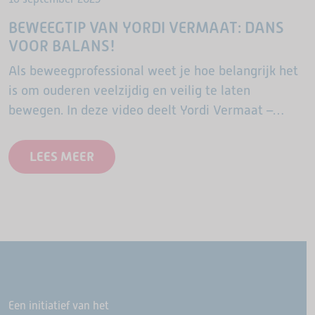
BEWEEGTIP VAN YORDI VERMAAT: DANS
VOOR BALANS!
Als beweegprofessional weet je hoe belangrijk het
is om ouderen veelzijdig en veilig te laten
bewegen. In deze video deelt Yordi Vermaat –
bekend van de ASM-OldStars cursussen en
praktijkvideo’s – een…
LEES MEER
Een initiatief van het