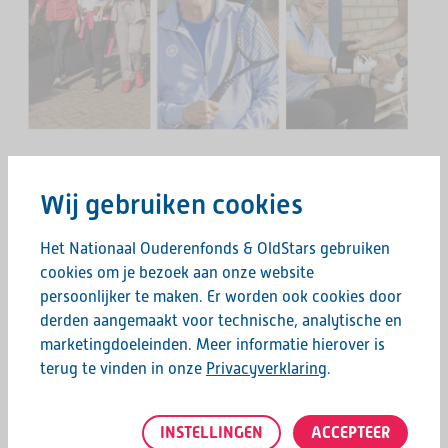
26 maart 2026
Wij gebruiken cookies
DE NATIONALE BEWEEGWEEK KOMT
Het Nationaal Ouderenfonds & OldStars gebruiken
ERAAN
cookies om je bezoek aan onze website
Van 18 t/m 22 mei 2026 organiseert het
persoonlijker te maken. Er worden ook cookies door
Nationaal Ouderenfonds opnieuw de Nationale
derden aangemaakt voor technische, analytische en
marketingdoeleinden. Meer informatie hierover is
Beweegweek. Tijdens deze landelijke week
terug te vinden in onze
Privacyverklaring
.
openen sportclubs, buurthuizen,
welzijnsorganisaties en andere lokale partijen hun
LEES MEER
deuren voor ouderen. Overal in…
INSTELLINGEN
ACCEPTEER