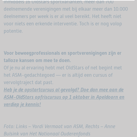
inmiddels 16 Oldstars sportvarianten, meer dan 700
deelnemende verenigingen met bij elkaar meer dan 10.000
deelnemers per week is er al veel bereikt. Het heeft niet
voor niets een erkende interventie. Toch is er nog volop
potentie.
Voor beweegprofessionals en sportverenigingen zijn er
talloze kansen om mee te doen.
Of je nu al ervaring hebt met OldStars of net begint met
het ASM-gedachtegoed — er is altijd een cursus of
vervolgtraject dat past.
Heb je de opstartcursus al gevolgd? Doe dan mee aan de
ASM-OldStars opfriscursus op 1 oktober in Apeldoorn en
verdiep je kennis!
Foto: Links – Yordi Vermaat van ASM, Rechts – Anne
Bulsink van Het Nationaal Ouderenfonds