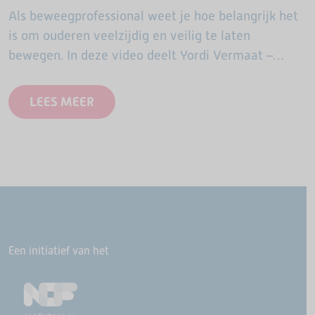
Als beweegprofessional weet je hoe belangrijk het
is om ouderen veelzijdig en veilig te laten
bewegen. In deze video deelt Yordi Vermaat –
bekend van de ASM-OldStars cursussen en
praktijkvideo’s – een…
LEES MEER
Een initiatief van het