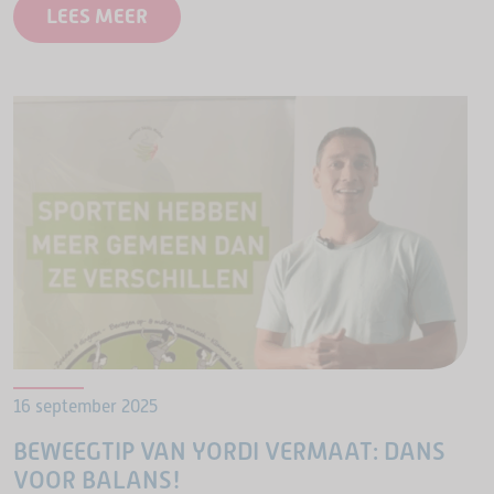
plussers, verder onder de naam OldStars in de
LEES MEER
wijk. De trainingen blijven…
16 september 2025
BEWEEGTIP VAN YORDI VERMAAT: DANS
VOOR BALANS!