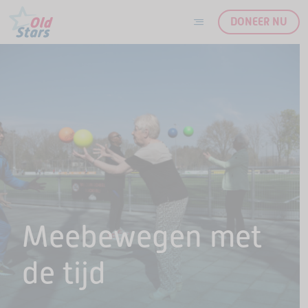
DONEER NU
Ga naar de inhoud
Meebewegen met
de tijd