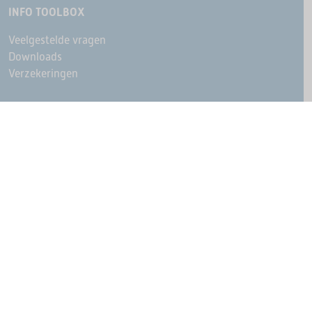
INFO TOOLBOX
Veelgestelde vragen
Downloads
Verzekeringen
OVER OLDSTARS
Nieuws
Contact
Onze partners
Ambassadeurs
Gedachtegoed
Historie
© Ouderenfonds
Cookie instellingen
Privacy