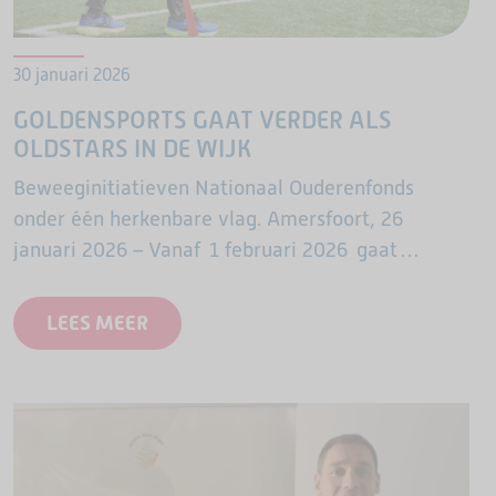
30 januari 2026
GOLDENSPORTS GAAT VERDER ALS
OLDSTARS IN DE WIJK
Beweeginitiatieven Nationaal Ouderenfonds
onder één herkenbare vlag. Amersfoort, 26
januari 2026 – Vanaf 1 februari 2026 gaat
GoldenSports, het beweegprogramma voor 65-
plussers, verder onder de naam OldStars in de
LEES MEER
wijk. De trainingen blijven…