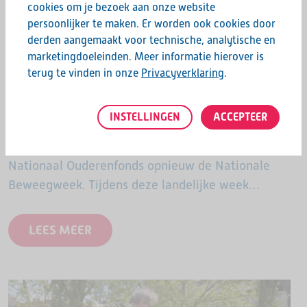
cookies om je bezoek aan onze website
persoonlijker te maken. Er worden ook cookies door
derden aangemaakt voor technische, analytische en
marketingdoeleinden. Meer informatie hierover is
terug te vinden in onze
Privacyverklaring
.
26 maart 2026
DE NATIONALE BEWEEGWEEK KOMT
INSTELLINGEN
ACCEPTEER
ERAAN
Van 18 t/m 22 mei 2026 organiseert het
Nationaal Ouderenfonds opnieuw de Nationale
Beweegweek. Tijdens deze landelijke week
openen sportclubs, buurthuizen,
welzijnsorganisaties en andere lokale partijen hun
LEES MEER
deuren voor ouderen. Overal in…