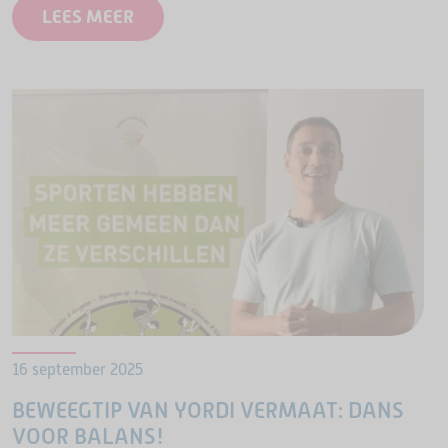
plussers, verder onder de naam OldStars in de
LEES MEER
wijk. De trainingen blijven…
16 september 2025
BEWEEGTIP VAN YORDI VERMAAT: DANS
VOOR BALANS!