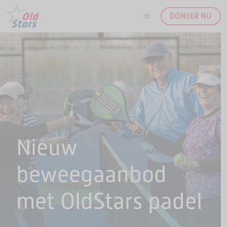
DONEER NU
Ga naar de inhoud
Nieuw
beweegaanbod
met OldStars padel