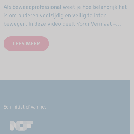
Als beweegprofessional weet je hoe belangrijk het
is om ouderen veelzijdig en veilig te laten
bewegen. In deze video deelt Yordi Vermaat –
bekend van de ASM-OldStars cursussen en
praktijkvideo’s – een…
LEES MEER
Een initiatief van het