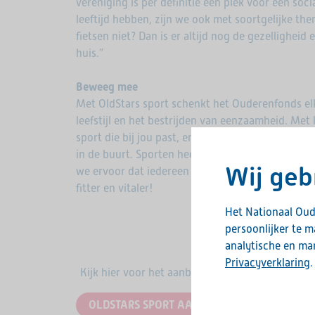
vereniging is per definitie een plek voor een so
leeftijd hebben, zijn we ook met soortgelijke the
fietsen niet? Dan is er altijd nog de gezellighei
huis.”
Beweeg mee
Met OldStars sport schenkt het Ouderenfonds elk
leefstijl en het bestrijden van eenzaamheid. Met k
sport die bij jou past, en met 654 aangesloten vere
in de buurt. Sporten heeft veel gezondheidsvoor
Wij geb
we ervoor dat iedereen mee kan doen en niemand
fitter en vitaler!
Het Nationaal Oud
persoonlijker te 
analytische en mar
Privacyverklaring
.
Kijk hier voor het aanbod OldStars sporten
OLDSTARS SPORT AANBOD