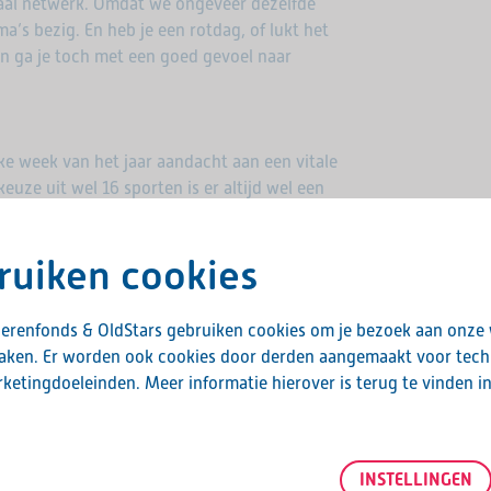
ciaal netwerk. Omdat we ongeveer dezelfde
ma’s bezig. En heb je een rotdag, of lukt het
d en ga je toch met een goed gevoel naar
e week van het jaar aandacht aan een vitale
euze uit wel 16 sporten is er altijd wel een
nigingen is er altijd wel een locatie bij jou
delen. En met aangepaste spelregels zorgen
ruiken cookies
 aan de zijlijn staat. Zo worden we samen
erenfonds & OldStars gebruiken cookies om je bezoek aan onze
maken. Er worden ook cookies door derden aangemaakt voor tech
ketingdoeleinden. Meer informatie hierover is terug te vinden i
INSTELLINGEN