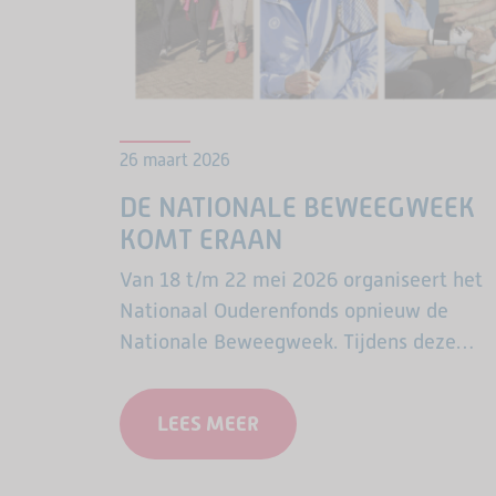
26 maart 2026
DE NATIONALE BEWEEGWEEK
KOMT ERAAN
Van 18 t/m 22 mei 2026 organiseert het
Nationaal Ouderenfonds opnieuw de
Nationale Beweegweek. Tijdens deze
landelijke week openen sportclubs,
buurthuizen, welzijnsorganisaties en
LEES MEER
andere lokale partijen hun deuren voor
ouderen. Overal in…