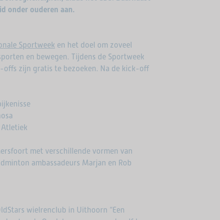
id onder ouderen aan.
onale Sportweek
en het doel om zoveel
 sporten en bewegen. Tijdens de Sportweek
-offs zijn gratis te bezoeken. Na de kick-off
ijkenisse
hosa
Atletiek
ersfoort met verschillende vormen van
 badminton ambassadeurs Marjan en Rob
 OldStars wielrenclub in Uithoorn “Een