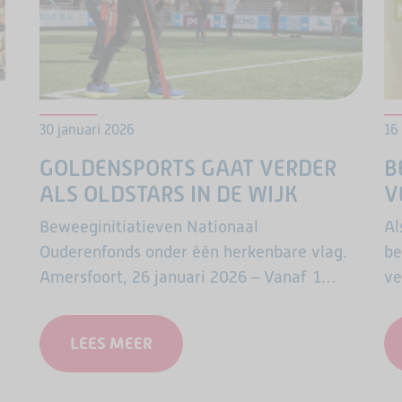
30 januari 2026
16
GOLDENSPORTS GAAT VERDER
B
ALS OLDSTARS IN DE WIJK
V
Beweeginitiatieven Nationaal
Al
Ouderenfonds onder één herkenbare vlag.
be
Amersfoort, 26 januari 2026 – Vanaf 1
ve
februari 2026 gaat GoldenSports, het
Yo
beweegprogramma voor 65-plussers,
Ol
LEES MEER
verder onder de naam OldStars in de wijk.
e
De trainingen blijven…