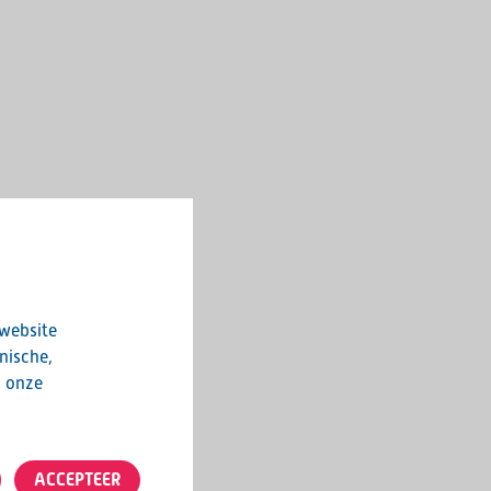
 website
nische,
n onze
ACCEPTEER