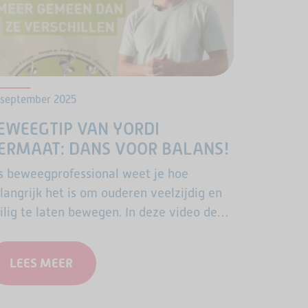
 september 2025
EWEEGTIP VAN YORDI
ERMAAT: DANS VOOR BALANS!
s beweegprofessional weet je hoe
langrijk het is om ouderen veelzijdig en
ilig te laten bewegen. In deze video deelt
rdi Vermaat – bekend van de ASM-
dStars cursussen en praktijkvideo’s –
LEES MEER
en…