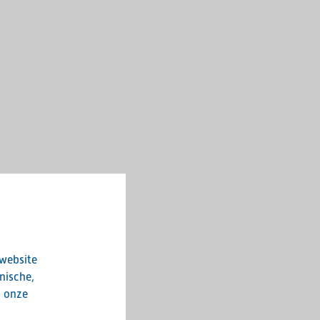
 website
nische,
n onze