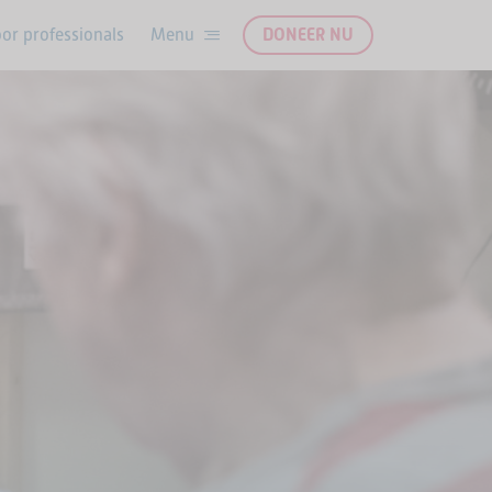
or professionals
DONEER NU