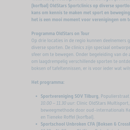
(korfbal) OldStars Sportclinics op diverse sportl
kans om kennis te maken met sport en beweging
het is een mooi moment voor verenigingen om t
Programma OldStars on Tour
Op drie locaties in de regio kunnen deelnemers g
diverse sporten. De clinics zijn speciaal ontwo
sfeer om te bewegen. Onder begeleiding van de 
om laagdrempelig verschillende sporten te ontde
boksen of tafeltennissen, er is voor ieder wat wil
Het programma:
Sportvereniging SOV Tilburg
, Populierstraa
10.00 – 11.30 uur
: Clinic OldStars Multispor
beweegmethode door oud-internationals Kee
en Tieneke Roffel (korfbal).
Sportschool Unbroken CFA (Boksen & CrossF