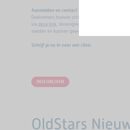
Aanmelden en contact
Deelnemers hoeven zich niet verplicht aan te me
via
deze link.
Verenigingen die kennis willen mak
melden en kunnen gewoon langskomen bij de cli
Schrijf je nu in voor een clinic
INSCHRIJVEN
OldStars Nieu