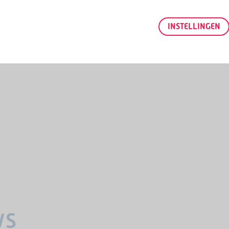
INSTELLINGEN
lden, maar het is wel gewenst en dit kan
en met Oldstars hoeven zich niet aan te
nics.
ws