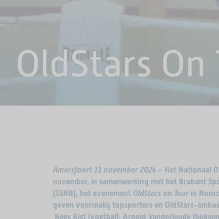
OldStars On
Amersfoort 11 november 2024
– Het Nationaal 
november, in samenwerking met het Brabant Sp
(SSNB), het evenement
OldStars on Tour
in Noord
geven voormalig topsporters en OldStars-ambass
Kees Kist (voetbal), Arnold Vanderleyde (boksen