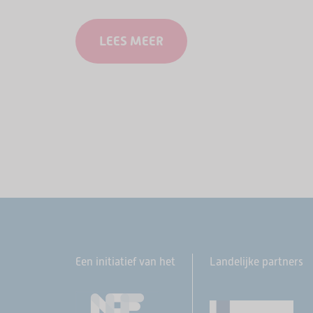
landelijke week openen sportclubs,
buurthuizen, welzijnsorganisaties en
LEES MEER
andere lokale partijen hun deuren voor
ouderen. Overal in…
Een initiatief van het
Landelijke partners