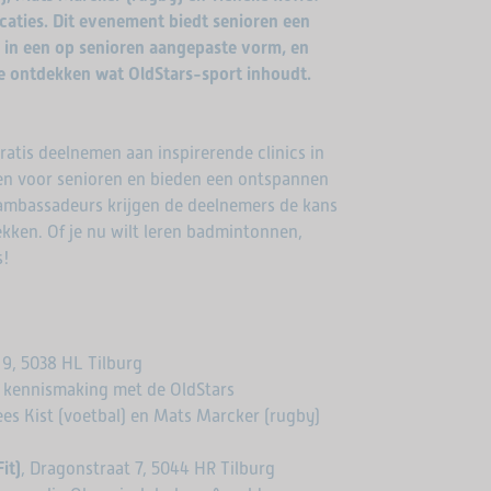
ocaties. Dit evenement biedt senioren een
 in een op senioren aangepaste vorm, en
e ontdekken wat OldStars-sport inhoudt.
ratis deelnemen aan inspirerende clinics in
rpen voor senioren en bieden een ontspannen
ambassadeurs krijgen de deelnemers de kans
kken. Of je nu wilt leren badmintonnen,
s!
t 9, 5038 HL Tilburg
t, kennismaking met de OldStars
s Kist (voetbal) en Mats Marcker (rugby)
it)
, Dragonstraat 7, 5044 HR Tilburg