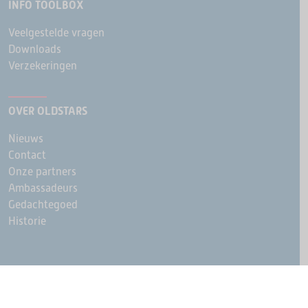
INFO TOOLBOX
Veelgestelde vragen
Downloads
Verzekeringen
OVER OLDSTARS
Nieuws
Contact
Onze partners
Ambassadeurs
Gedachtegoed
Historie
© Ouderenfonds
Cookie instellingen
Privacy