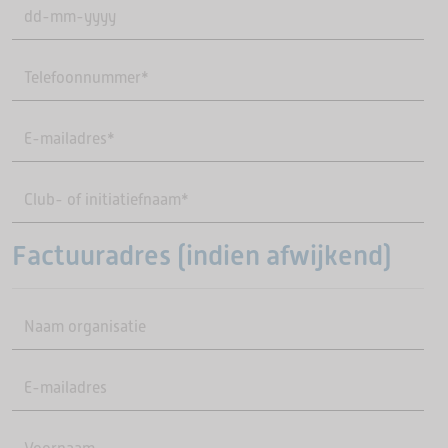
DD
dash
MM
dash
JJJJ
Factuuradres (indien afwijkend)