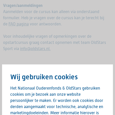
Vragen/aanmeldingen
Aanmelden voor de cursus kan alleen via onderstaand
formulier. Heb je vragen over de cursus kan je terecht bij
de
FAQ pagina
voor antwoorden.
Voor inhoudelijke vragen of opmerkingen over de
opstartcursus graag contact opnemen met team OldStars
Sport via
info@oldstars.nl.
Deel deze pagina:
Wij gebruiken cookies
Het Nationaal Ouderenfonds & OldStars gebruiken
cookies om je bezoek aan onze website
persoonlijker te maken. Er worden ook cookies door
Aanmelden voor
derden aangemaakt voor technische, analytische en
marketingdoeleinden. Meer informatie hierover is