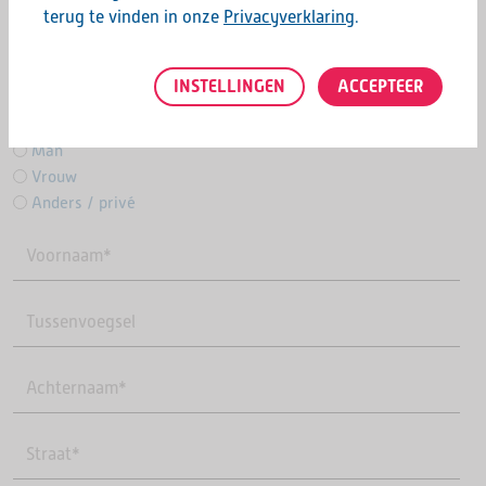
opstartcursus
terug te vinden in onze
Privacyverklaring
.
"
" geeft vereiste velden aan
*
INSTELLINGEN
ACCEPTEER
Aanhef
*
Man
Vrouw
Anders / privé