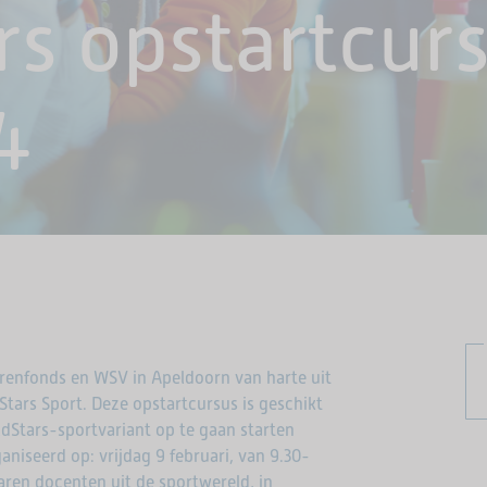
s opstartcurs
4
renfonds en WSV in Apeldoorn van harte uit
tars Sport. Deze opstartcursus is geschikt
ldStars-sportvariant op te gaan starten
aniseerd op: vrijdag 9 februari, van 9.30-
ren docenten uit de sportwereld, in