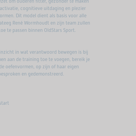
et om ouderen fitter, gezonder te maken
ctivatie, cognitieve uitdaging en plezier
men. Dit model dient als basis voor alle
ateeg René Wormhoudt en zijn team zullen
toe te passen binnen OldStars Sport.
inzicht in wat verantwoord bewegen is bij
 aan de training toe te voegen, bereik je
e oefenvormen, op zijn of haar eigen
 besproken en gedemonstreerd.
start