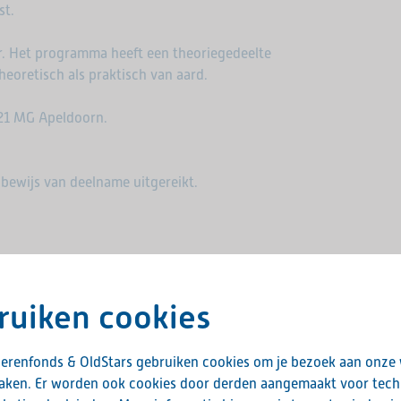
st.
. Het programma heeft een theoriegedeelte
heoretisch als praktisch van aard.
21 MG Apeldoorn.
bewijs van deelname uitgereikt.
ulier hieronder. Heb je vragen over de
woorden.
ruiken cookies
de opstartcursus graag contact opnemen met
erenfonds & OldStars gebruiken cookies om je bezoek aan onze
maken. Er worden ook cookies door derden aangemaakt voor tech