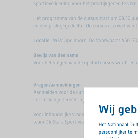
Sportieve kleding voor het praktijkgedeelte verei
Het programma van de cursus start om 09:30 uur
en een praktijkgedeelte. De cursus is zowel van t
Locatie:
WSV Apeldoorn, De Voorwaarts 450, 73
Bewijs van deelname
Voor het volgen van de opstartcursus wordt een 
Vragen/aanmeldingen
Aanmelden voor de cursus kan alleen via het form
cursus kan je terecht bij de
FAQ pagina
voor ant
Wij geb
Voor inhoudelijke vragen of opmerkingen over 
team OldStars Sport via
info@oldstars.nl
Het Nationaal Oud
persoonlijker te 