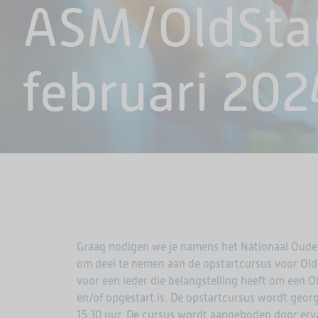
ASM/OldStar
februari 202
Graag nodigen we je namens het Nationaal Oude
om deel te nemen aan de opstartcursus voor OldS
voor een ieder die belangstelling heeft om een O
en/of opgestart is. De opstartcursus wordt georg
15.30 uur. De cursus wordt aangeboden door erva