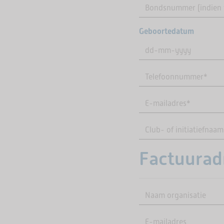
Geboortedatum
DD
dash
MM
dash
JJJJ
Factuuradr