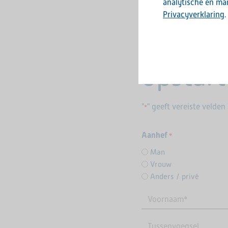
analytische en mar
Privacyverklaring
.
Aanmel
opstart
"
" geeft vereiste velden
*
Aanhef
*
Man
Vrouw
Anders / privé