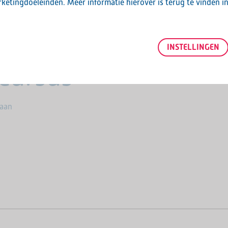
ketingdoeleinden. Meer informatie hierover is terug te vinden i
den voor
INSTELLINGEN
cursus
 aan