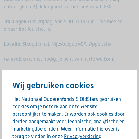
natuurlijk ook!). Inloop met koffie/thee vanaf 9:30.
Trainingen
Elke vrijdag, van 9.30-11.00 uur. Doe mee en
ervaar hoe leuk het is.
Locatie
: Steegdenhal, Nijesteegde 49A, Appelscha
Aanmelden is niet nodig, je bent van harte welkom.
Hopelijk tot dan!
Wij gebruiken cookies
Het Nationaal Ouderenfonds & OldStars gebruiken
Deel deze pagina:
cookies om je bezoek aan onze website
persoonlijker te maken. Er worden ook cookies door
derden aangemaakt voor technische, analytische en
marketingdoeleinden. Meer informatie hierover is
terug te vinden in onze
Privacyverklaring
.