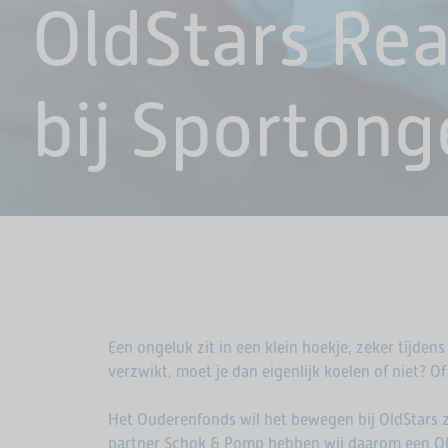
OldStars Re
bij Sportong
Een ongeluk zit in een klein hoekje, zeker tijden
verzwikt, moet je dan eigenlijk koelen of niet? Of
Het Ouderenfonds wil het bewegen bij OldStars 
partner Schok & Pomp hebben wij daarom een O