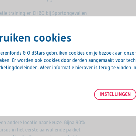
tie training en EHBO bij Sportongevallen
in Leiderdorp.
ruiken cookies
rning
erenfonds & OldStars gebruiken cookies om je bezoek aan onze
maken. Er worden ook cookies door derden aangemaakt voor tech
ketingdoeleinden. Meer informatie hierover is terug te vinden i
sures voorkomen en als het nodig is
INSTELLINGEN
met je team op:
o-voor-sportieve-ouderen/
 een andere locatie naar keuze. Bijna 90%
sus in het eerste aanvullende pakket.