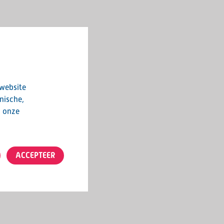
 website
nische,
n onze
ACCEPTEER