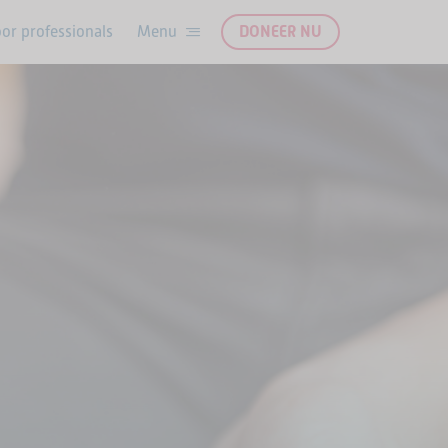
or professionals
DONEER NU