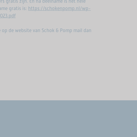
 gratis zijn. En na deelname is het hele
ame gratis is:
https://schokenpomp.nl/wp-
023.pdf
ie op de website van Schok & Pomp mail dan