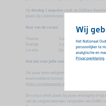
Op
dinsdag 1 augustus
vindt de OldStars Reanima
plaats bij Leiderdorpse Voetbalvereniging R.C.L 
Wij geb
Duur van de cursus:
Theorie: 3 uur online theorie via e-lea
Het Nationaal Oud
Praktijk: 3 uur praktijktraining
persoonlijker te 
Locatie: Op de OldStars sportlocatie
analytische en mar
Privacyverklaring
.
Ook iets voor jullie vereniging?
Zet jouw team veiligheid ook voorop! Wil je bles
levensreddend kunnen handelen? Geef je dan nu 
https://schokenpomp.nl/product/old-stars-ehb
De cursus vindt plaats bij jouw vereniging of op
van de zorgverzekeraars vergoeden een EHBO-cur