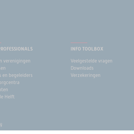
PROFESSIONALS
INFO TOOLBOX
n verenigingen
Veelgestelde vragen
sen
Downloads
s en begeleiders
Verzekeringen
rgcentra
nten
e Helft
y