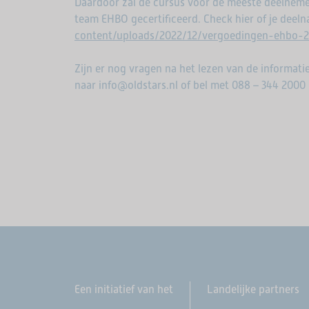
Daardoor zal de cursus voor de meeste deelnemers
team EHBO gecertificeerd. Check hier of je deeln
content/uploads/2022/12/vergoedingen-ehbo-2
Zijn er nog vragen na het lezen van de informat
naar info@oldstars.nl of bel met 088 – 344 2000
Een initiatief van het
Landelijke partners