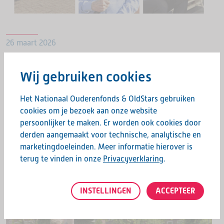
26 maart 2026
DE NATIONALE BEWEEGWEEK KOMT
Wij gebruiken cookies
ERAAN
Van 18 t/m 22 mei 2026 organiseert het
Het Nationaal Ouderenfonds & OldStars gebruiken
Nationaal Ouderenfonds opnieuw de Nationale
cookies om je bezoek aan onze website
Beweegweek. Tijdens deze landelijke week
persoonlijker te maken. Er worden ook cookies door
derden aangemaakt voor technische, analytische en
openen sportclubs, buurthuizen,
marketingdoeleinden. Meer informatie hierover is
welzijnsorganisaties en andere lokale partijen hun
LEES MEER
terug te vinden in onze
Privacyverklaring
.
deuren voor ouderen. Overal in…
INSTELLINGEN
ACCEPTEER