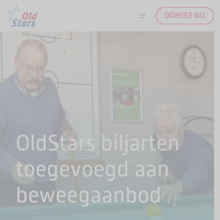
DONEER NU
Ga naar de inhoud
OldStars biljarten
toegevoegd aan
beweegaanbod