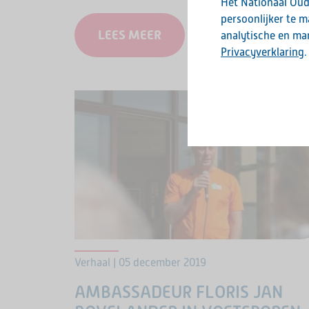
Het Nationaal Oud
persoonlijker te 
LEES MEER
analytische en mar
Privacyverklaring
.
Verhaal | 05 december 2019
AMBASSADEUR FLORIS JAN