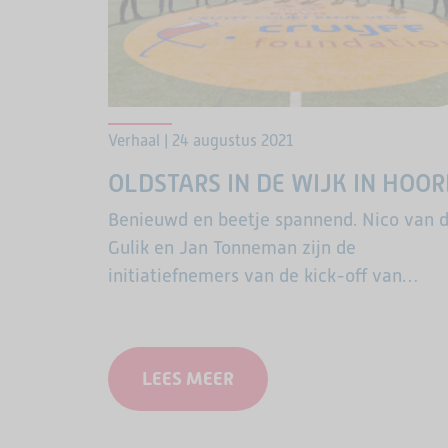
Verhaal | 24 augustus 2021
OLDSTARS IN DE WIJK IN HOO
Benieuwd en beetje spannend. Nico van 
Gulik en Jan Tonneman zijn de
initiatiefnemers van de kick-off van
OldStars in de wijk Grote Waal in Hoorn 
woensdag 8 september. Iedereen van 55
jaar of ouder is welkom om te bewegen, 
LEES MEER
sporten en vooral om te ontmoeten. “We
hebben er alle vertrouwen dat we een
leuke eerste training kunnen geven”, klin