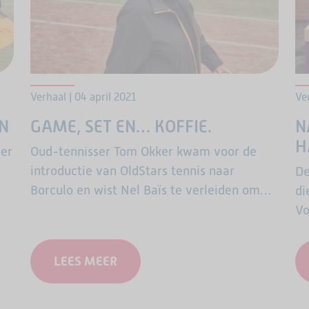
Verhaal | 04 april 2021
Ve
RN
GAME, SET EN… KOFFIE.
N
H
der
Oud-tennisser Tom Okker kwam voor de
introductie van OldStars tennis naar
De
Borculo en wist Nel Baïs te verleiden om
di
op
ook een balletje te slaan. Bijzonder, want
Vo
Nel had na een ongeluk haar sportdroom
ha
te
opgegeven. Dit initiatief bracht haar
LEES MEER
lichamelijke verbetering – en meer.
kt