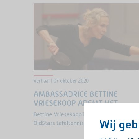
het in koor.
Verhaal | 07 oktober 2020
AMBASSADRICE BETTINE
VRIESEKOOP ADEMT HET
OLDSTARS DNA
Bettine Vriesekoop is ambassadeur van
Wij geb
OldStars tafeltennis. Dit is haar verhaal.