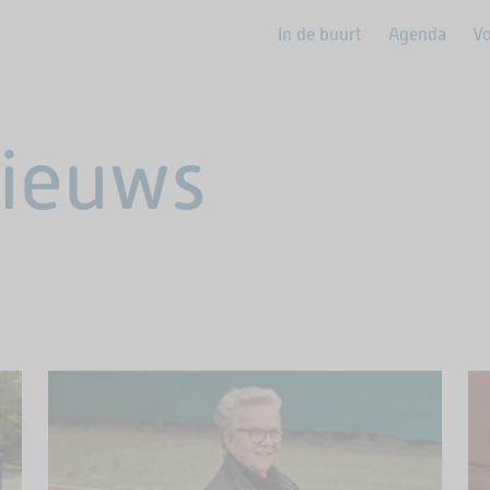
In de buurt
Agenda
Vo
nieuws