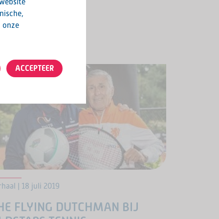
 website
at was heel emotioneel. Ik was erg blij
nische,
t ik mijn maten weer zag.”
LEES MEER
n onze
ACCEPTEER
haal | 18 juli 2019
HE FLYING DUTCHMAN BIJ