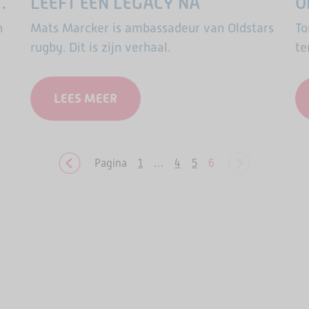
LEEFT EEN LEGACY NA
O
n
Mats Marcker is ambassadeur van Oldstars
To
rugby. Dit is zijn verhaal.
te
LEES MEER
Pagina
1
…
4
5
6