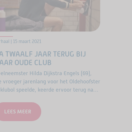
rhaal | 15 maart 2021
A TWAALF JAAR TERUG BIJ
AAR OUDE CLUB
elneemster Hilda Dijkstra Engels (69),
e vroeger jarenlang voor het Oldehoofster
klubol speelde, keerde ervoor terug naar
ar favoriete sport en club.
LEES MEER