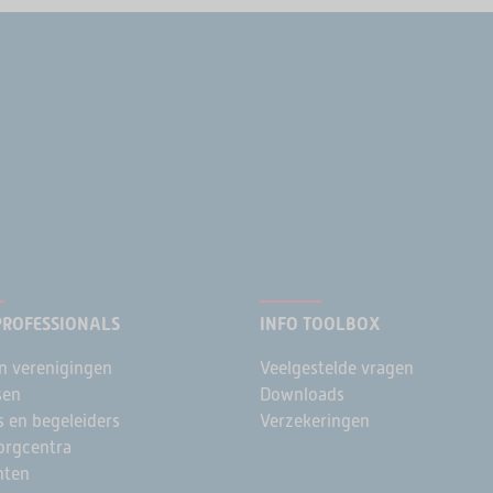
PROFESSIONALS
INFO TOOLBOX
n verenigingen
Veelgestelde vragen
sen
Downloads
s en begeleiders
Verzekeringen
rgcentra
nten