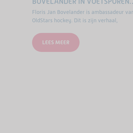
BOVELANDER IN VOETSPOREN
LECH WALESA
Floris Jan Bovelander is ambassadeur va
OldStars hockey. Dit is zijn verhaal,
LEES MEER