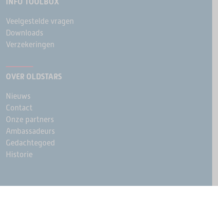
INFO TOOLBOX
Veelgestelde vragen
Downloads
Verzekeringen
OVER OLDSTARS
Nieuws
Contact
Onze partners
Ambassadeurs
Gedachtegoed
Historie
© Ouderenfonds
Cookie instellingen
Privacy