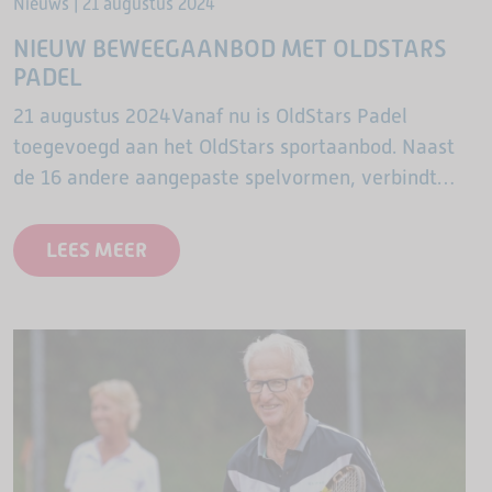
Nieuws | 21 augustus 2024
NIEUW BEWEEGAANBOD MET OLDSTARS
PADEL
21 augustus 2024Vanaf nu is OldStars Padel
toegevoegd aan het OldStars sportaanbod. Naast
de 16 andere aangepaste spelvormen, verbindt
ook OldStars Padel 65-plussers om samen fit
ouder te worden en een leven…
LEES MEER