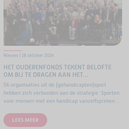
Nieuws | 18 oktober 2024
HET OUDERENFONDS TEKENT BELOFTE
OM BIJ TE DRAGEN AAN HET
VANZELFSPREKEND MAKEN VAN SPORTEN
56 organisaties uit de (gehandicapten)sport
VOOR MENSEN MET EEN HANDICAP.
hebben zich verbonden aan de strategie ‘Sporten
voor mensen met een handicap vanzelfsprekend
in 2030!’
LEES MEER