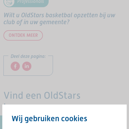
Professionals
Wilt u OldStars basketbal opzetten bij uw
club of in uw gemeente?
ONTDEK MEER
Deel deze pagina:
Vind een OldStars
beweegvorm
Wij gebruiken cookies