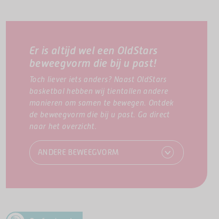
Er is altijd wel een OldStars
beweegvorm die bij u past!
Toch liever iets anders? Naast OldStars
basketbal hebben wij tientallen andere
manieren om samen te bewegen. Ontdek
de beweegvorm die bij u past. Ga direct
naar het overzicht.
ANDERE BEWEEGVORM