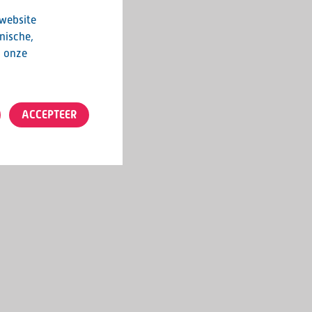
 website
nische,
n onze
ACCEPTEER