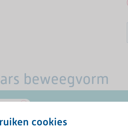
tars beweegvorm
ruiken cookies