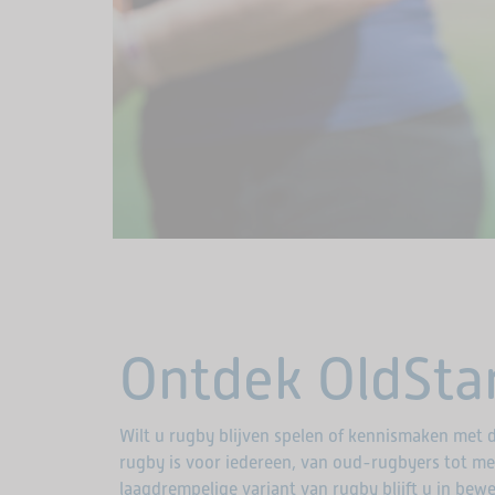
Ontdek OldSta
Wilt u rugby blijven spelen of kennismaken met 
rugby is voor iedereen, van oud-rugbyers tot m
laagdrempelige variant van rugby blijft u in bew