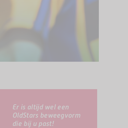
Er is altijd wel een
OldStars beweegvorm
die bij u past!