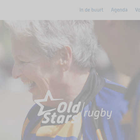
In de buurt
Agenda
Vo
rugby