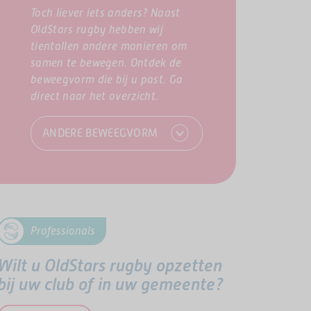
Toch liever iets anders? Naast
OldStars rugby hebben wij
tientallen andere manieren om
samen te bewegen. Ontdek de
beweegvorm die bij u past. Ga
direct naar het overzicht.
ANDERE BEWEEGVORM
Professionals
Wilt u OldStars rugby opzetten
bij uw club of in uw gemeente?