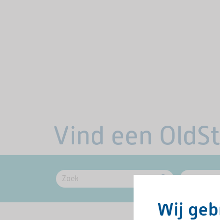
Vind een OldS
Wij geb